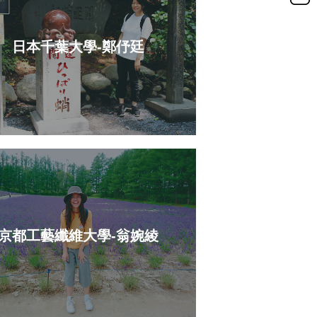
日本千葉大學-鄭伃廷
京都工藝纖維大學-翁婉綾