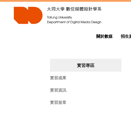
跳
到
主
要
內
容
關於數媒
招生
區
實習專區
實習成果
實習資訊
實習規章