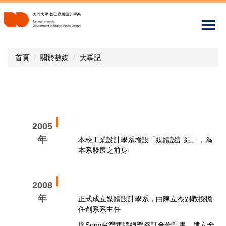
跳
到
主
要
內
首頁
關於數媒
大事記
容
區
2005
年
本校工業設計學系增設「媒體設計組」，為
本系發展之前身
2008
年
正式成立媒體設計學系，由陳立杰副教授擔
任創系系主任
與Sony台灣電腦娛樂簽訂合作計畫，建立全