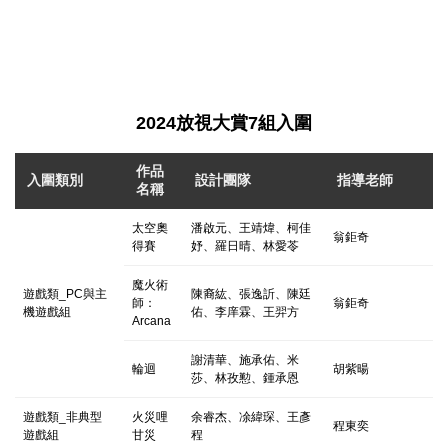
2024放視大賞7組入圍
作品
入圍類別
設計團隊
指導老師
名稱
太空奧
潘啟元、王靖煒、柯佳
翁鉅奇
得賽
妤、羅日晴、林愛苓
魔火術
遊戲類_PC與主
陳裔紘、張逸訢、陳廷
師：
翁鉅奇
機遊戲組
佑、李庠霖、王羿方
Arcana
謝清華、施承佑、米
輪迴
胡紫暘
莎、林孜懃、鍾承恩
遊戲類_非典型
火災哩
余睿杰、凃緯琛、王彥
程東奕
遊戲組
甘災
程