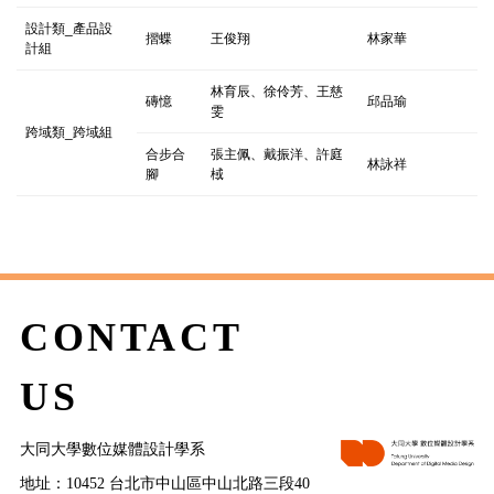
設計類_產品設
摺蝶
王俊翔
林家華
計組
林育辰、徐伶芳、王慈
磚憶
邱品瑜
雯
跨域類_跨域組
合步合
張主佩、戴振洋、許庭
林詠祥
腳
棫
CONTACT
US
大同大學數位媒體設計學系
地址：10452 台北市中山區中山北路三段40