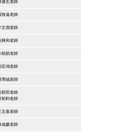
鄭連生老師
羅致遠老師
李文淵老師
秦興和老師
朱柏穎老師
黃臣鴻老師
鄭霈絨老師
葉郁田老師
黃郁鈞老師
王文嘉老師
林淑媛老師