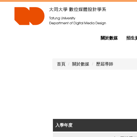
跳
到
主
要
內
容
關於數媒
招生
區
首頁
關於數媒
歷屆導師
入學年度