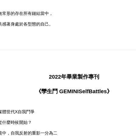
無常形的存在所有鏈結當中，
共感著身處於各型態的自己。
2022年畢業製作專刊
《孿生鬥 GEMINISelfBattles》
媒體世代X自我鬥爭
從什麼時候開始？
鏡中，自我反射的重影一分為二