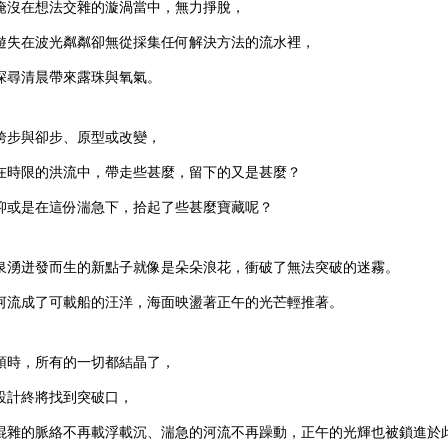
淹沒在想法交雜的漩渦當中，無力掙脫，
遊失在波光粼粼卻無從採集任何解決方法的流水裡，
探尋清晨帶來露珠與氧氣。
跨步與卻步、原型或改變，
在時限的洪流中，帶走些甚麼，留下的又是甚麼？
抑或是在這份湍急下，拾起了些甚麼寶藏呢？
泉湧迸發而生的新點子就像是朵朵浪花，衝破了無法突破的迷霧。
河流成了可載船的汪洋，海面映盪著正午的光芒輕推著。
頓時，所有的一切都結晶了，
設計終將找到突破口，
混雜的脈絡不再載浮載沉、湍急的河流不再躁動，正午的光輝也被鎖進於