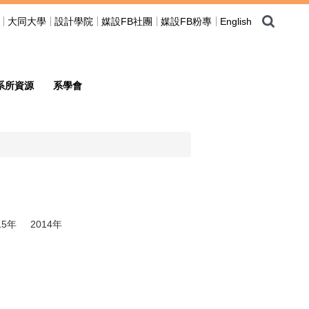
大同大學
設計學院
媒設FB社團
媒設FB粉專
English
系所資源
系學會
15年
2014年