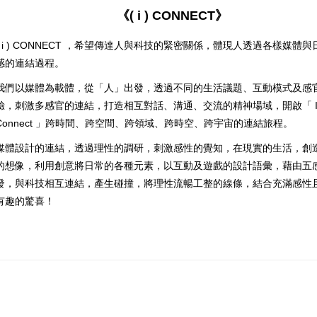
《( i ) CONNECT》
( i ) CONNECT ，希望傳達人與科技的緊密關係，體現人透過各樣媒體與
感的連結過程。
我們以媒體為載體，從「人」出發，透過不同的生活議題、互動模式及感
驗，刺激多感官的連結，打造相互對話、溝通、交流的精神場域，開啟「 
Connect 」跨時間、跨空間、跨領域、跨時空、跨宇宙的連結旅程。
媒體設計的連結，透過理性的調研，刺激感性的覺知，在現實的生活，創
的想像，利用創意將日常的各種元素，以互動及遊戲的設計語彙，藉由五
發，與科技相互連結，產生碰撞，將理性流暢工整的線條，結合充滿感性
有趣的驚喜！