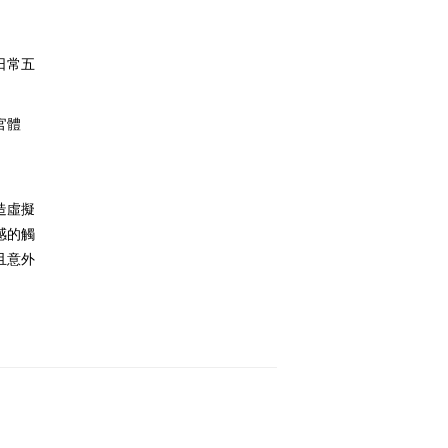
日常五
官體
I
造虛擬
感的觸
且意外