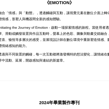
《EMOTION》
融合「情感」與「動態」，透過觸碰與互動，讓視覺元素在數位介面上轉
態情感，形塑人與機器間全新的感知體驗。
Initiating the Journey of Emotion - 啟動一場探索情感的旅程。當使用
擊、滑動或觸發裝置與作品互動時，螢幕上的色彩、圖像與動畫交錯融合
驚喜、愉悅等多層次的感受，並展現設計師在數位環境中重新塑造情感、
體情緒感知的能力。
透過與不同裝置的觸碰，每一次互動都將激發獨特的想法變化，讓情緒在
界中流動、延展，開啟感知與連結的新篇章。
2024年畢業製作專刊