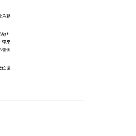
化為動
者透過點
，帶來
影響個
數位世