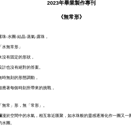
2023年畢業製作專刊
《無常形》
露珠-水團-結晶-蒸氣-露珠，
「水無常形」
水沒有固定的形狀，
設計也沒有絕對的答案。
無時無刻的形態調動，
相應著每個時刻所帶來的挑戰，
「無常」形，無「常形」。
瀰漫於空間中的水氣，相互靠近匯聚，如水珠般的靈感逐漸化作一團又一
的水團。