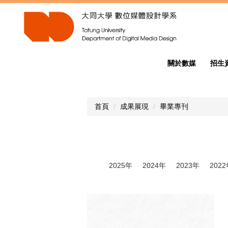
跳
到
主
要
內
容
關於數媒
招生
區
首頁
成果展現
畢業專刊
2025年
2024年
2023年
202