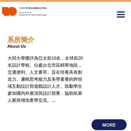
跳
到
主
要
內
容
系所簡介
區
About Us
大同大學獲評為亞太前10名，全球前20
名設計學校。位處台北市區精華地段，
交通便利、人文薈萃。旨在培養具有創
造力、邏輯思考能力及美學素養的跨領
域互動設計與遊戲設計人才。鼓勵學生
參加國內外展演與設計競賽，協助拓展
人脈與增加產學交流。...
MORE