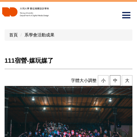
跳
到
主
要
內
首頁
系學會活動成果
容
區
111宿營-媒玩媒了
字體大小調整
小
中
大