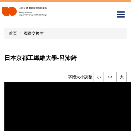
跳
到
主
要
內
首頁
國際交換生
容
區
日本京都工纖維大學-呂沛錡
字體大小調整
小
中
大