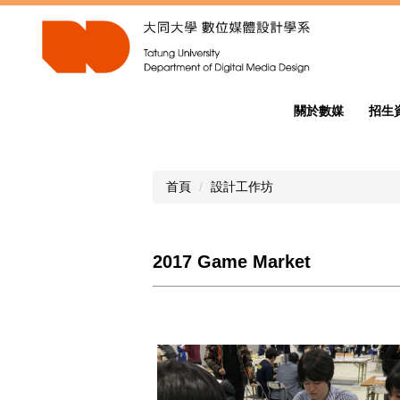
跳
到
主
要
內
容
關於數媒
招生
區
首頁
設計工作坊
2017 Game Market