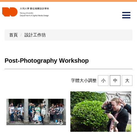
跳
到
主
要
內
首頁
設計工作坊
容
區
Post-Photography Workshop
字體大小調整
小
中
大