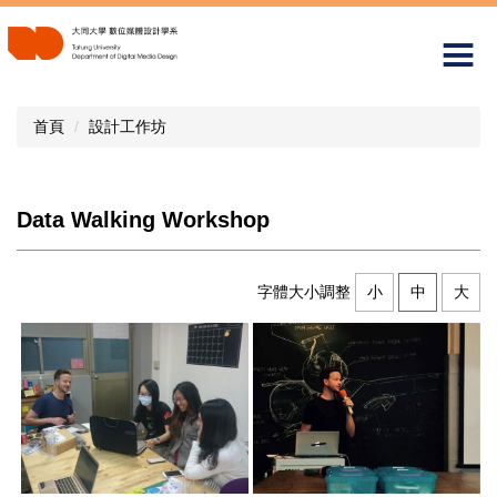
跳
到
主
要
內
首頁
設計工作坊
容
區
Data Walking Workshop
字體大小調整
小
中
大